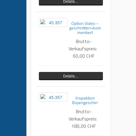
Details…
Option Video –
geschnitten+kom
mentiert
Brutto-
Verkaufspreis:
60,00 CHF
Details…
Inspektion
Bojengeschirr
Brutto-
Verkaufspreis:
180,00 CHF