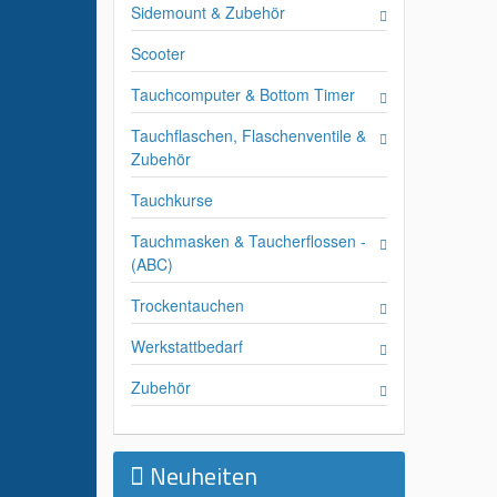
Sidemount & Zubehör
Scooter
Tauchcomputer & Bottom Timer
Tauchflaschen, Flaschenventile &
Zubehör
Tauchkurse
Tauchmasken & Taucherflossen -
(ABC)
Trockentauchen
Werkstattbedarf
Zubehör
Neuheiten