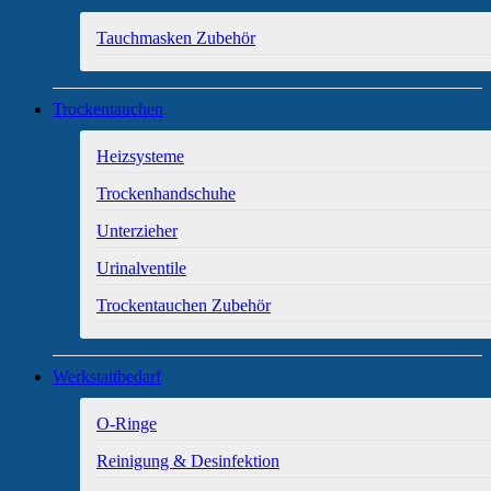
Tauchmasken Zubehör
Trockentauchen
Heizsysteme
Trockenhandschuhe
Unterzieher
Urinalventile
Trockentauchen Zubehör
Werkstattbedarf
O-Ringe
Reinigung & Desinfektion