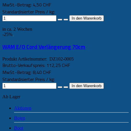
MwSt.-Betrag:
4,50 CHF
Standardisierter Preis / kg:
in ca. 2 Wochen
-25%
WAM E/O Cord Verlängerung 70cm
Produkt Artikelnummer: DZ102-0005
Brutto-Verkaufspreis:
112,25 CHF
MwSt.-Betrag:
8,40 CHF
Standardisierter Preis / kg:
Ab Lager
Aktionen
Bojen
Boot