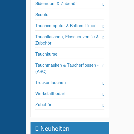
Sidemount & Zubehör
Scooter
Tauchcomputer & Bottom Timer
Tauchflaschen, Flaschenventile &
Zubehör
Tauchkurse
Tauchmasken & Taucherflossen -
(ABC)
Trockentauchen
Werkstattbedarf
Zubehör
Neuheiten