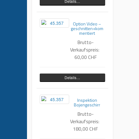
Details…
Option Video –
geschnitten+kom
mentiert
Brutto-
Verkaufspreis:
60,00 CHF
Details…
Inspektion
Bojengeschirr
Brutto-
Verkaufspreis:
180,00 CHF