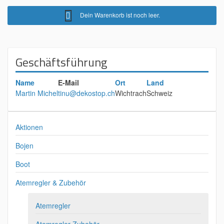
Dein Warenkorb ist noch leer.
Geschäftsführung
Name
E-Mail
Ort
Land
Martin Michel
tinu@dekostop.ch
Wichtrach
Schweiz
Aktionen
Bojen
Boot
Atemregler & Zubehör
Atemregler
Atemregler Zubehör