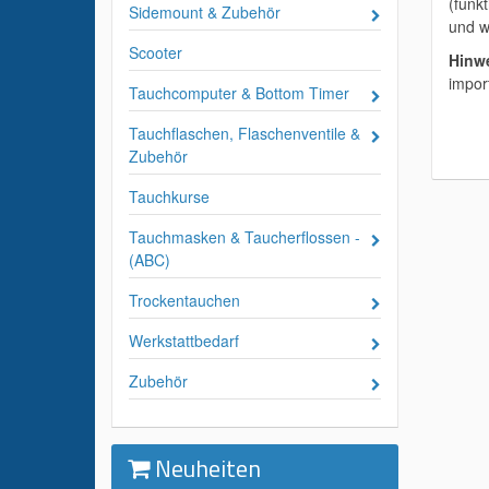
(funk
Sidemount & Zubehör
und w
Scooter
Hinwe
impor
Tauchcomputer & Bottom Timer
Tauchflaschen, Flaschenventile &
Zubehör
Tauchkurse
Tauchmasken & Taucherflossen -
(ABC)
Trockentauchen
Werkstattbedarf
Zubehör
Neuheiten