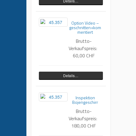
Details…
Option Video –
geschnitten+kom
mentiert
Brutto-
Verkaufspreis:
60,00 CHF
Details…
Inspektion
Bojengeschirr
Brutto-
Verkaufspreis:
180,00 CHF