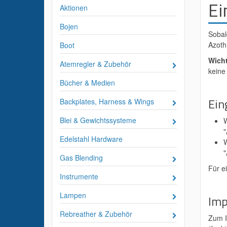
Ei
Aktionen
Bojen
Sobal
Azoth
Boot
Wicht
Atemregler & Zubehör
keine
Bücher & Medien
Ein
Backplates, Harness & Wings
Blei & Gewichtssysteme
W
"
Edelstahl Hardware
W
"
Gas Blending
Für e
Instrumente
Lampen
Imp
Rebreather & Zubehör
Zum I