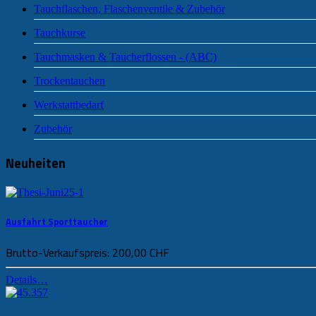
Tauchflaschen, Flaschenventile & Zubehör
Tauchkurse
Tauchmasken & Taucherflossen - (ABC)
Trockentauchen
Werkstattbedarf
Zubehör
Neuheiten
Ausfahrt Sporttaucher
Brutto-Verkaufspreis:
200,00 CHF
Details…