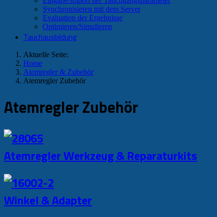
Eingabe/Import der Tauchgangsparameter
Synchronisieren mit dem Server
Evaluation der Ergebnisse
Optimieren/Simulieren
Tauchausbildung
Aktuelle Seite:
Home
Atemregler & Zubehör
Atemregler Zubehör
Atemregler Zubehör
Atemregler Werkzeug & Reparaturkits
Winkel & Adapter