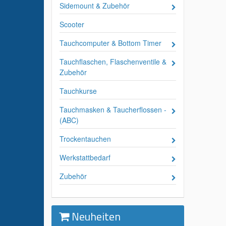
Sidemount & Zubehör
Scooter
Tauchcomputer & Bottom Timer
Tauchflaschen, Flaschenventile &
Zubehör
Tauchkurse
Tauchmasken & Taucherflossen -
(ABC)
Trockentauchen
Werkstattbedarf
Zubehör
Neuheiten