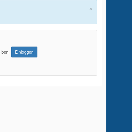
×
eiben