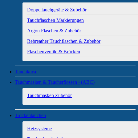
Doppeltauchgeräte & Zubehör
Tauchflaschen Markierungen
Argon Flaschen & Zubehör
Rebreather Tauchflaschen & Zubehör
Flaschenventile & Brücken
Tauchkurse
Tauchmasken & Taucherflossen - (ABC)
Tauchmasken Zubehör
Trockentauchen
Heizsysteme