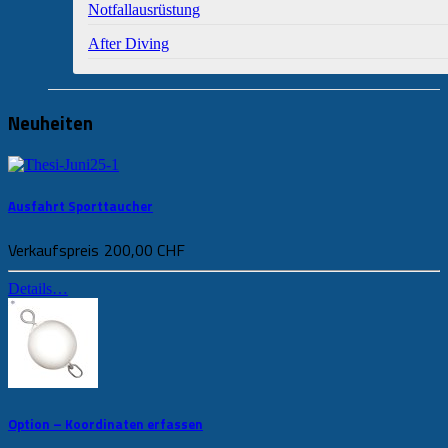
Notfallausrüstung
After Diving
Neuheiten
Ausfahrt Sporttaucher
Verkaufspreis
200,00 CHF
Details…
Option – Koordinaten erfassen