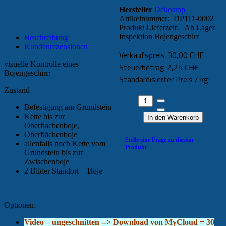
Hersteller
Dekostop
Artikelnummer: DP111-0002
Produkt Lieferzeit:
Ab Lager
Inspektion Bojengeschirr
Beschreibung
Kundenrezensionen
Verkaufspreis
30,00 CHF
visuelle Kontrolle eines
Steuerbetrag
2,25 CHF
Bojengeschirr:
Standardisierter Preis / kg:
Zustand
Befestigung am Grundstein
Kette bis zur
Oberflachenboje,
Oberflächenboje
Stelle eine Frage zu diesem
allenfalls noch Kette vom
Produkt
Grundstein bis zur
Zwischenboje
2 Bilder Standort + Boje
Optionen:
Video – ungeschnitten --> Download von MyCloud = 30