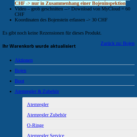
CHF -> nur in Zusammenhang einer Bojeninspektion
Video – grob geschnitten --> Download von MyCloud = 60
CHF
Koordinaten des Bojenstein erfassen -> 30 CHF
Es gibt noch keine Rezensionen für dieses Produkt.
Zurück zu: Bojen
Ihr Warenkorb wurde aktualisiert
Aktionen
Bojen
Boot
Atemregler & Zubehör
Atemregler
Atemregler Zubehör
O-Ringe
Atemregler Service