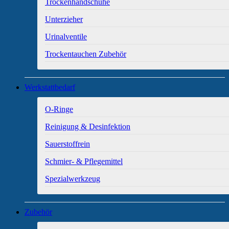
Trockenhandschuhe
Unterzieher
Urinalventile
Trockentauchen Zubehör
Werkstattbedarf
O-Ringe
Reinigung & Desinfektion
Sauerstoffrein
Schmier- & Pflegemittel
Spezialwerkzeug
Zubehör