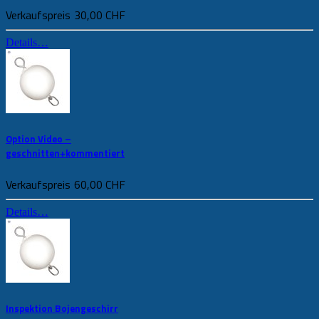
Verkaufspreis
30,00 CHF
Details…
Option Video –
geschnitten+kommentiert
Verkaufspreis
60,00 CHF
Details…
Inspektion Bojengeschirr