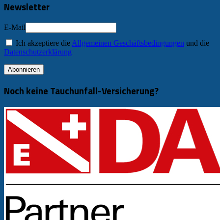
Newsletter
E-Mail
Ich akzeptiere die
Allgemeinen Geschäftsbedingungen
und die
Datenschutzerklärung
Noch keine Tauchunfall-Versicherung?