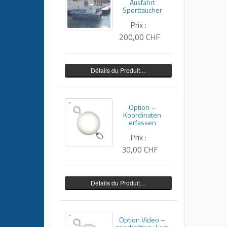
Ausfahrt
Sporttaucher
Prix :
200,00 CHF
Détails du Produit…
Option –
Koordinaten
erfassen
Prix :
30,00 CHF
Détails du Produit…
Option Video –