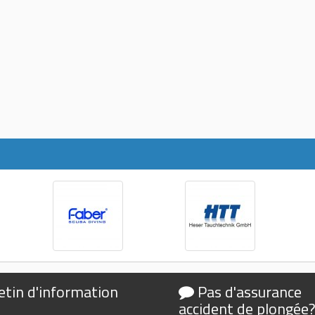
etin d'information
Pas d'assurance
accident de plongée