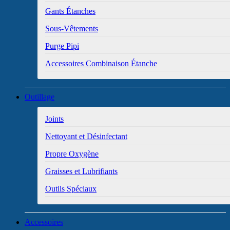
Gants Étanches
Sous-Vêtements
Purge Pipi
Accessoires Combinaison Étanche
Outillage
Joints
Nettoyant et Désinfectant
Propre Oxygène
Graisses et Lubrifiants
Outils Spéciaux
Accessoires