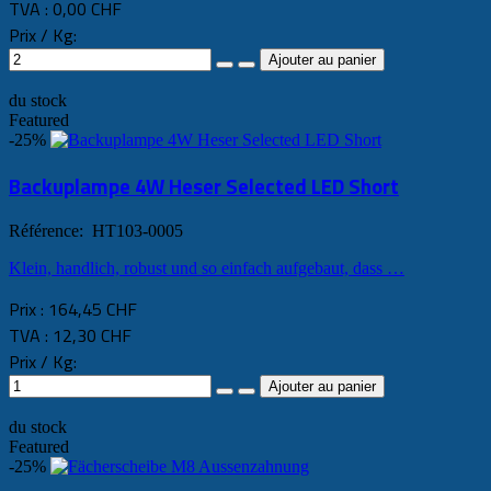
TVA :
0,00 CHF
Prix / Kg:
du stock
Featured
-25%
Backuplampe 4W Heser Selected LED Short
Référence: HT103-0005
Klein, handlich, robust und so einfach aufgebaut, dass …
Prix :
164,45 CHF
TVA :
12,30 CHF
Prix / Kg:
du stock
Featured
-25%