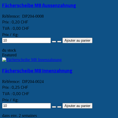
Fächerscheibe M8 Aussenzahnung
Référence: DP204-0008
Prix :
0,20 CHF
TVA :
0,00 CHF
Prix / Kg:
du stock
Featured
Fächerscheibe M8 Innenzahnung
Référence: DP204-0024
Prix :
0,25 CHF
TVA :
0,00 CHF
Prix / Kg:
dans env. 2 semaines