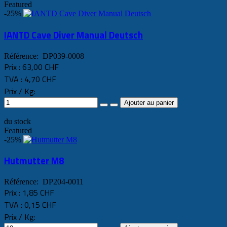
Featured
-25%
IANTD Cave Diver Manual Deutsch
Référence: DP039-0008
Prix :
63,00 CHF
TVA :
4,70 CHF
Prix / Kg:
du stock
Featured
-25%
Hutmutter M8
Référence: DP204-0011
Prix :
1,85 CHF
TVA :
0,15 CHF
Prix / Kg: