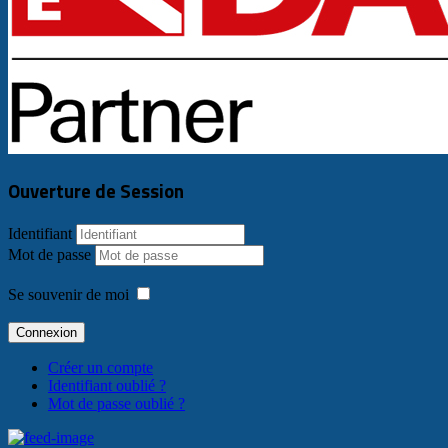
Ouverture de Session
Identifiant
Mot de passe
Se souvenir de moi
Connexion
Créer un compte
Identifiant oublié ?
Mot de passe oublié ?