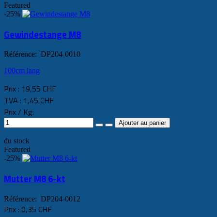
Featured
-25%
Gewindestange M8
Référence: DP204-0010
100cm lang
Prix :
19,55 CHF
TVA :
1,45 CHF
Prix / Kg:
du stock
Featured
-25%
Mutter M8 6-kt
Référence: DP204-0012
Prix :
0,35 CHF