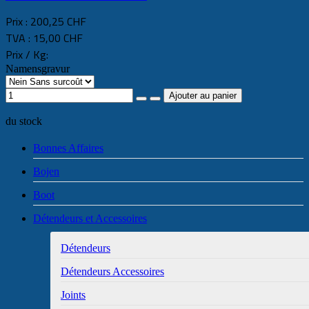
Prix :
200,25 CHF
TVA :
15,00 CHF
Prix / Kg:
Namensgravur
du stock
Bonnes Affaires
Bojen
Boot
Détendeurs et Accessoires
Détendeurs
Détendeurs Accessoires
Joints