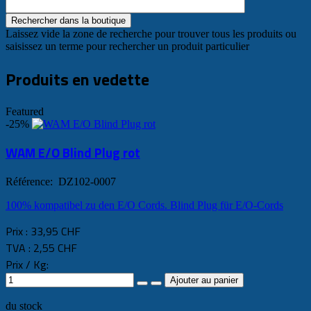
Laissez vide la zone de recherche pour trouver tous les produits ou
saisissez un terme pour rechercher un produit particulier
Produits en vedette
Featured
-25%
WAM E/O Blind Plug rot
Référence: DZ102-0007
100% kompatibel zu den E/O Cords. Blind Plug für E/O-Cords
Prix :
33,95 CHF
TVA :
2,55 CHF
Prix / Kg:
du stock