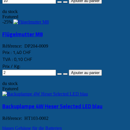
du stock
Featured
-25%
Flügelmutter M8
Référence: DP204-0009
Prix :
1,40 CHF
TVA :
0,10 CHF
Prix / Kg:
du stock
Featured
Backuplampe 4W Heser Selected LED blau
Référence: HT103-0002
blaues Gehäuse für die Batterien