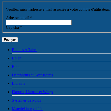
Veuillez saisir l'adresse e-mail associée à votre compte d'utilisate
Adresse e-mail
*
Captcha
*
Envoyer
Bonnes Affaires
Bojen
Boot
Détendeurs et Accessoires
Librairie
Plaques, Harnais et Wings
Systèmes de Poids
Matériel inoxydable