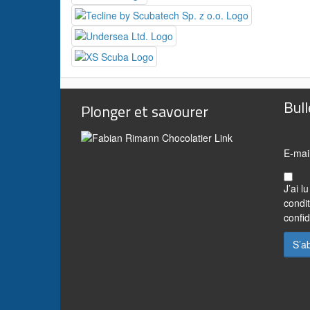
Bull
Plonger et savourer
E-mai
J’ai l
condit
confid