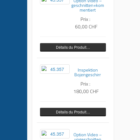
Option Video –
geschnitten+kom
mentiert
Prix :
60,00 CHF
Détails du Produit…
Inspektion
Bojengeschirr
Prix :
180,00 CHF
Détails du Produit…
Option Video –
ungeschnitten