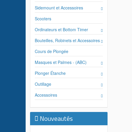
Sidemount et Accessoires
Scooters
Ordinateurs et Bottom Timer
Bouteilles, Robinets et Accessoires
Cours de Plongée
Masques et Palmes - (ABC)
Plonger Étanche
Outillage
Accessoires
Nouveautés