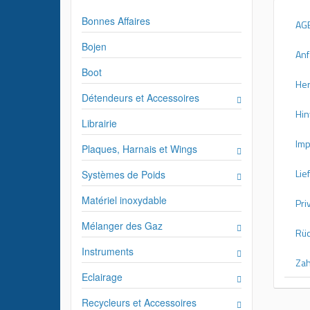
Bonnes Affaires
AGB
Bojen
Anf
Boot
Her
Détendeurs et Accessoires
Hin
Librairie
Imp
Plaques, Harnais et Wings
Lie
Systèmes de Poids
Matériel inoxydable
Pri
Mélanger des Gaz
Rü
Instruments
Zah
Eclairage
Recycleurs et Accessoires