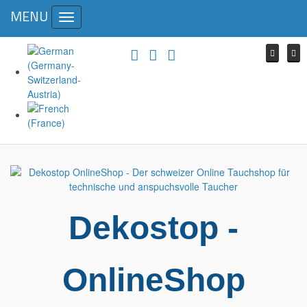
MENU
Toggle
navigation
Dekostop -
OnlineShop