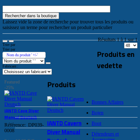
Laissez vide la zone de recherche pour trouver tous les produits ou
saisissez un terme pour rechercher un produit particulier
Résultats 1 à 1 sur 1
Trier par
Trier par
Produits en
Nom du produit ' +/-'
vedette
Fabricant :
Produits
Featured
-25%
Bonnes Affaires
IANTD Cave Diver
Bojen
Manual Deutsch
IANTD Cavern
Boot
Référence: DP039-
Diver Manual
0008
Détendeurs et
Accessoires