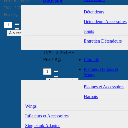
Deutsch
Prix :
62,85 CHF
TVA :
4,70 CHF
Détendeurs
Référence: DP039-
Prix / Kg:
0007
Détendeurs Accessoires
4-Farb Druck mit
Joints
Nahtbindung, A4, 68
Seiten, deutsch
Entretien Détendeurs
Prix :
36,35 CHF
du stock
TVA :
2,75 CHF
Prix / Kg:
Librairie
Plaques, Harnais et
Wings
Plaques et Accessoires
du stock
Harnais
Wings
Inflateurs et Accessoires
Singletank Adapter