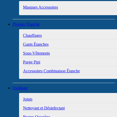
Masques Accessoires
Plonger Étanche
Chauffages
Gants Étanches
Sous-Vêtements
Purge Pipi
Accessoires Combinaison Étanche
Outillage
Joints
Nettoyant et Désinfectant
Propre Oxygène