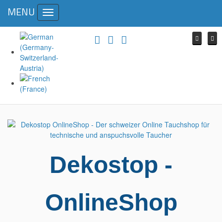
MENU
Toggle
navigation
Dekostop -
OnlineShop