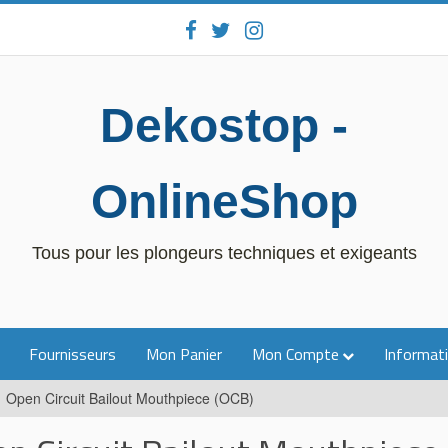
Dekostop -
OnlineShop
Tous pour les plongeurs techniques et exigeants
Fournisseurs
Mon Panier
Mon Compte
Informati
Open Circuit Bailout Mouthpiece (OCB)