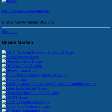
Option Video – ungeschnitten
Brutto-Verkaufspreis:
30,00 CHF
Details…
Unsere Marken