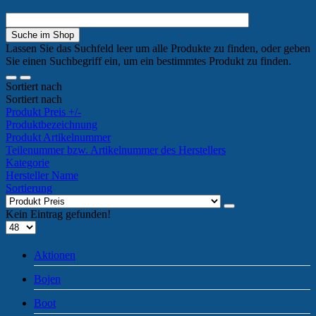
Lassen Sie das Suchfeld leer um alle Produkte zu finden, oder geben
Sie einen Suchbegriff ein, um ein bestimmtes Produkt zu finden.
Sortiert nach
Sortiert nach
Produkt Preis +/-
Produktbezeichnung
Produkt Artikelnummer
Teilenummer bzw. Artikelnummer des Herstellers
Kategorie
Hersteller Name
Sortierung
Kein Eintrag gefunden!
Aktionen
Bojen
Boot