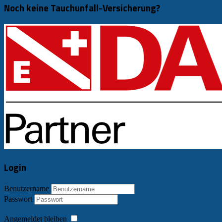
Noch keine Tauchunfall-Versicherung?
Login
Benutzername
Passwort
Angemeldet bleiben