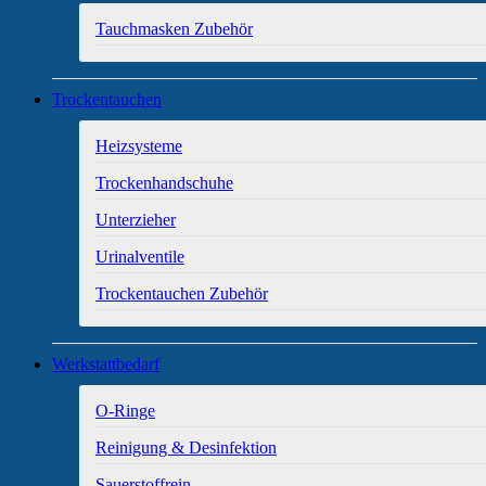
Tauchmasken Zubehör
Trockentauchen
Heizsysteme
Trockenhandschuhe
Unterzieher
Urinalventile
Trockentauchen Zubehör
Werkstattbedarf
O-Ringe
Reinigung & Desinfektion
Sauerstoffrein